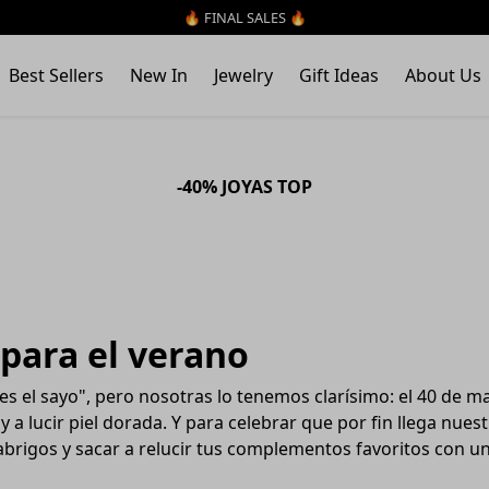
🔥 FINAL SALES 🔥
Best Sellers
New In
Jewelry
Gift Ideas
About Us
-40% JOYAS TOP
 para el verano
es el sayo", pero nosotras lo tenemos clarísimo: el 40 de ma
y a lucir piel dorada. Y para celebrar que por fin llega nu
abrigos y sacar a relucir tus complementos favoritos con u