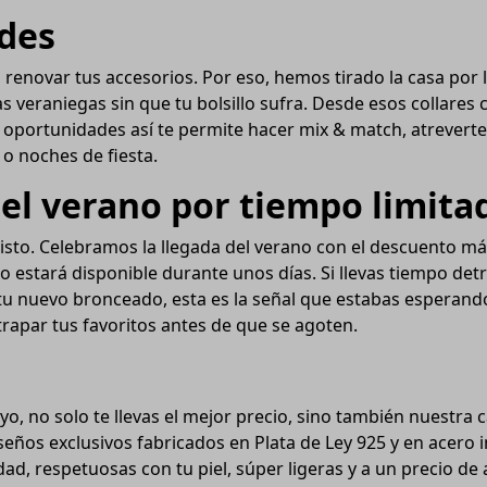
ndes
 renovar tus accesorios. Por eso, hemos tirado la casa por
veraniegas sin que tu bolsillo sufra. Desde esos collares 
rar oportunidades así te permite hacer mix & match, atrever
 o noches de fiesta.
el verano por tiempo limita
 visto. Celebramos la llegada del verano con el descuento 
o estará disponible durante unos días. Si llevas tiempo detr
n tu nuevo bronceado, esta es la señal que estabas esperan
trapar tus favoritos antes de que se agoten.
n
, no solo te llevas el mejor precio, sino también nuestra c
eños exclusivos fabricados en Plata de Ley 925 y en acero 
ad, respetuosas con tu piel, súper ligeras y a un precio de a